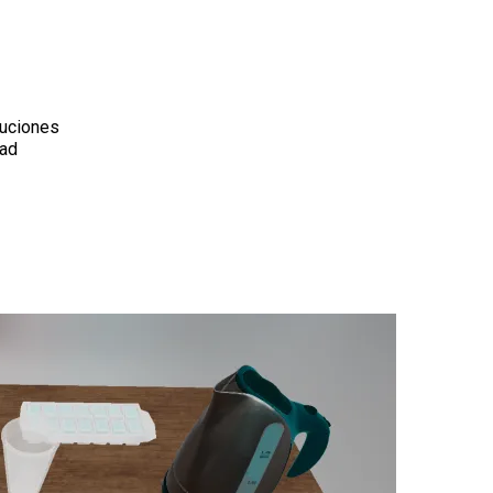
luciones
dad