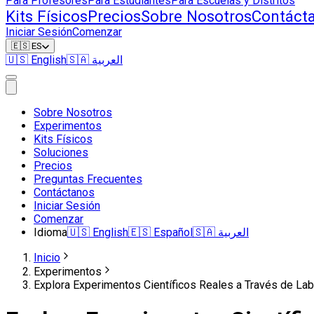
Para Profesores
Para Estudiantes
Para Escuelas y Distritos
Kits Físicos
Precios
Sobre Nosotros
Contáct
Iniciar Sesión
Comenzar
🇪🇸
ES
🇺🇸
English
🇸🇦
العربية
Sobre Nosotros
Experimentos
Kits Físicos
Soluciones
Precios
Preguntas Frecuentes
Contáctanos
Iniciar Sesión
Comenzar
Idioma
🇺🇸
English
🇪🇸
Español
🇸🇦
العربية
Inicio
Experimentos
Explora Experimentos Científicos Reales a Través de Lab