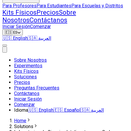
Para Profesores
Para Estudiantes
Para Escuelas y Distritos
Kits Físicos
Precios
Sobre
Nosotros
Contáctanos
Iniciar Sesión
Comenzar
🇪🇸
ES
🇺🇸
English
🇸🇦
العربية
Sobre Nosotros
Experimentos
Kits Físicos
Soluciones
Precios
Preguntas Frecuentes
Contáctanos
Iniciar Sesión
Comenzar
Idioma
🇺🇸
English
🇪🇸
Español
🇸🇦
العربية
Home
Solutions