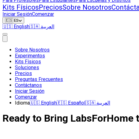
Para Profesores
Para Estudiantes
Para Escuelas y Distritos
Kits Físicos
Precios
Sobre Nosotros
Contáct
Iniciar Sesión
Comenzar
🇪🇸
ES
🇺🇸
English
🇸🇦
العربية
Sobre Nosotros
Experimentos
Kits Físicos
Soluciones
Precios
Preguntas Frecuentes
Contáctanos
Iniciar Sesión
Comenzar
Idioma
🇺🇸
English
🇪🇸
Español
🇸🇦
العربية
Ready to Bring LabsForHome t