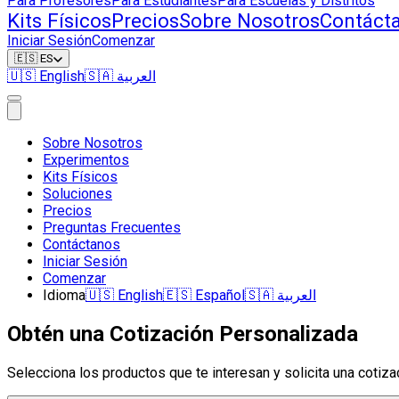
Para Profesores
Para Estudiantes
Para Escuelas y Distritos
Kits Físicos
Precios
Sobre Nosotros
Contáct
Iniciar Sesión
Comenzar
🇪🇸
ES
🇺🇸
English
🇸🇦
العربية
Sobre Nosotros
Experimentos
Kits Físicos
Soluciones
Precios
Preguntas Frecuentes
Contáctanos
Iniciar Sesión
Comenzar
Idioma
🇺🇸
English
🇪🇸
Español
🇸🇦
العربية
Obtén una Cotización Personalizada
Selecciona los productos que te interesan y solicita una cotiza