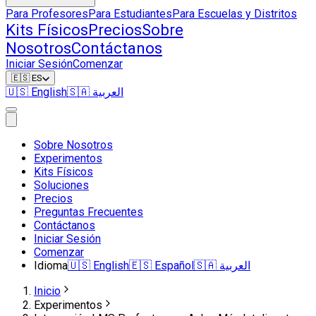
Para Profesores
Para Estudiantes
Para Escuelas y Distritos
Kits Físicos
Precios
Sobre
Nosotros
Contáctanos
Iniciar Sesión
Comenzar
🇪🇸
ES
🇺🇸
English
🇸🇦
العربية
Sobre Nosotros
Experimentos
Kits Físicos
Soluciones
Precios
Preguntas Frecuentes
Contáctanos
Iniciar Sesión
Comenzar
Idioma
🇺🇸
English
🇪🇸
Español
🇸🇦
العربية
Inicio
Experimentos