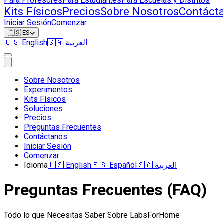
Para Profesores
Para Estudiantes
Para Escuelas y Distritos
Kits Físicos
Precios
Sobre Nosotros
Contáct
Iniciar Sesión
Comenzar
🇪🇸
ES
🇺🇸
English
🇸🇦
العربية
Sobre Nosotros
Experimentos
Kits Físicos
Soluciones
Precios
Preguntas Frecuentes
Contáctanos
Iniciar Sesión
Comenzar
Idioma
🇺🇸
English
🇪🇸
Español
🇸🇦
العربية
Preguntas Frecuentes (FAQ)
Todo lo que Necesitas Saber Sobre LabsForHome