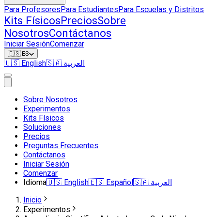
Para Profesores
Para Estudiantes
Para Escuelas y Distritos
Kits Físicos
Precios
Sobre
Nosotros
Contáctanos
Iniciar Sesión
Comenzar
🇪🇸
ES
🇺🇸
English
🇸🇦
العربية
Sobre Nosotros
Experimentos
Kits Físicos
Soluciones
Precios
Preguntas Frecuentes
Contáctanos
Iniciar Sesión
Comenzar
Idioma
🇺🇸
English
🇪🇸
Español
🇸🇦
العربية
Inicio
Experimentos