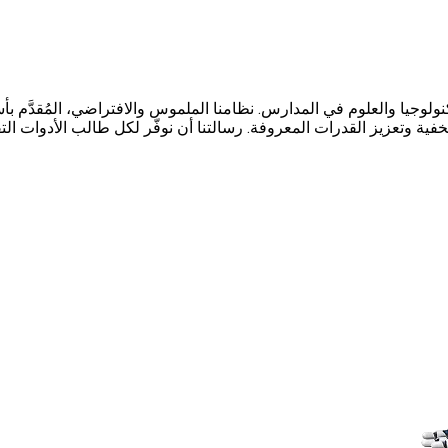
تكر من SiMinds يجسر الفجوة بين التكنولوجيا والعلوم في المدارس. نظامنا الملموس والا