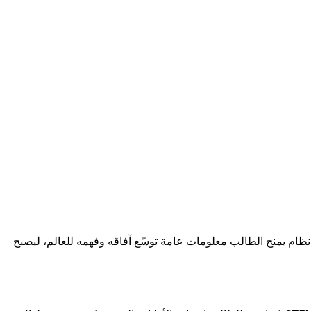
ظى الطالب بفرصة توسيع معارفه ليس في العلوم والتكنولوجيا فحسب، بل أيضًا حول العالم من خلال ميزة MindUP!. وهو نظام يمنح الطالب معلومات عامة توسّع آفاقه وفهمه للعالم، ليصبح