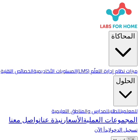
المحاكاة
ميزات نظام إدارة التعلّم (LMS)
المستويات الأكاديمية
الخصائص التقنية
الحلول
للمعلمين
للطلاب
للمدارس والمناطق التعليمية
المجموعات العملية
الأسعار
نبذة عنا
تواصل معنا
تسجيل الدخول
ابدأ الآن
🇸🇦
عربي