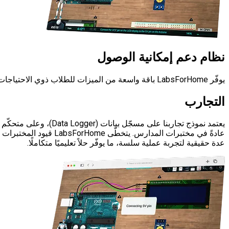
نظام دعم إمكانية الوصول
يوفّر LabsForHome باقة واسعة من الميزات للطلاب ذوي الاحتياجات الخاصة (مثل التحكّم بتتبّع العين، والأوامر الصوتية، وغيرها)، بما يعزّز الشمولية داخل الصف ويضمن ألّا يُستبعد أي طالب.
التجارب
يعتمد نموذج تجاربنا
عادةً في مختبرات الم
عدة حقيقية لتجربة عملية سلسة، ما يوفّر حلاً تعليميًا متكاملًا.