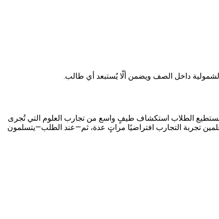
دام عدتنا الاقتصادية، يستطيع الطلاب استكشاف طيفٍ واسع من تجارب العلوم التي تُجرى
ي وعملي). يمكن للمتعلمين تجربة التجارب افتراضيًا مراتٍ عدة، ثم—عند الطلب—يتسلمون