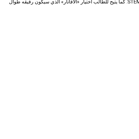
يقدّم LabsForHome خيار تخصيص المنصة لإبراز الهوية الثقافية للبلد، ما يعزّز فهم الطلاب لتراثهم وتاريخهم، ويدفع بلدهم إلى صدارة تعليم STEM. كما يتيح للطالب اختيار «الأفاتار» الذي سيكون رفيقه طوال