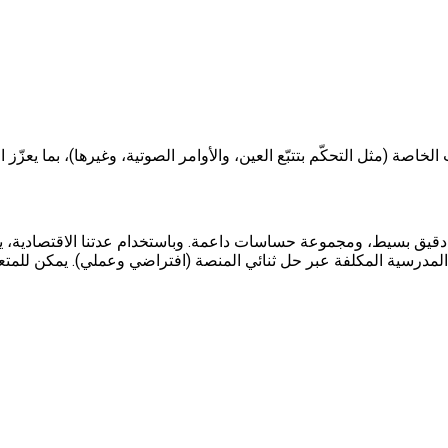
 على مسجّل بيانات (Data Logger)، وعلى متحكّم دقيق بسيط، ومجموعة حساسات داعمة. وباستخ
دارس. يتخطّى LabsForHome قيود المختبرات المدرسية المكلفة عبر حل ثنائي المنصة (افتراض