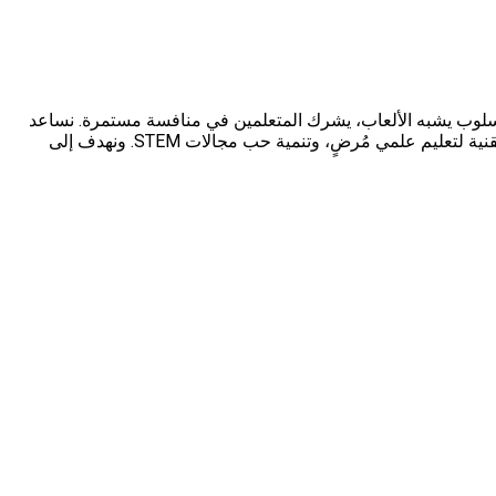
فتراضي، المُقدَّم بأسلوب يشبه الألعاب، يشرك المتعلمين في منافسة مستمرة. نساعد
ونقيّم المتعلمين عبر بناء ملفات تعريف تفصيلية، لاكتشاف المواهب الخفية وتعزيز القدرات المعروفة. رسالتنا أن نوفّر لكل طالب الأدوات التقنية لتعليم علمي مُرضٍ، وتنمية حب مجالات STEM. ونهدف إلى