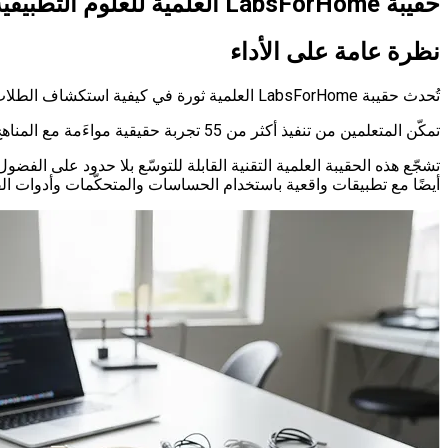
حقيبة LabsForHome العلمية للعلوم التطبيقية
نظرة عامة على الأداء
تُحدث حقيبة LabsForHome العلمية ثورة في كيفية استكشاف الطلاب للعلوم من خلال الجمع بين التكنولوجيا والتجريب العملي.
تمكّن المتعلمين من تنفيذ أكثر من 55 تجربة حقيقية مواءَمة مع المناهج الدولية — في المنزل أو في الفصل أو في أي مكان.
تشجّع هذه الحقيبة العلمية التقنية القابلة للتوسّع بلا حدود على الفضو
أيضًا مع تطبيقات واقعية باستخدام الحساسات والمتحكّمات وأدوات ال