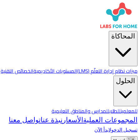
المحاكاة
ميزات نظام إدارة التعلّم (LMS)
المستويات الأكاديمية
الخصائص التقنية
الحلول
للمعلمين
للطلاب
للمدارس والمناطق التعليمية
المجموعات العملية
الأسعار
نبذة عنا
تواصل معنا
تسجيل الدخول
ابدأ الآن
🇸🇦
عربي