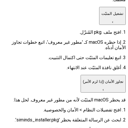
تشغيل المثبّت
›
1. افتح ملف .pkg المُنزّل.
2. إذا حظره macOS كـ 'مطور غير معروف'، اتبع خطوات تجاوز
الأمان أدناه.
3. اتبع تعليمات المثبّت حتى اكتمال التثبيت.
4. أغلق نافذة المثبّت عند الانتهاء.
تجاوز الأمان (إذا لزم الأمر)
›
قد يحظر macOS المثبّت لأنه من مطور غير معروف. لحل هذا:
1. افتح تفضيلات النظام > الأمان والخصوصية.
2. ابحث عن الرسالة المتعلقة بحظر 'siminds_installer.pkg'.