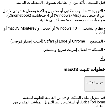
قبل التثبيت، تأكد من أن نظامك يستوفي المتطلبات التالية:
• الأجهزة — حاسوب مكتبي أو محمول بذاكرة وصول عشوائي لا تقل
عن 8 جيجابايت (Windows/Mac) أو 4 جيجابايت (Chromebook)،
مع مواصفات رسومات متوسطة إلى عالية.
• نظام التشغيل — Windows 10 أو أحدث، أو macOS Monterey أو
أحدث.
• المتصفح — Chrome أو Edge أو Safari (أحدث إصدار مُوصى).
• الشبكة — اتصال إنترنت سريع ومستقر.
خطوات تثبيت macOS
تنزيل المثبّت
›
قم بتنزيل ملف المثبّت .pkg من القائمة العلوية لمنصة
LabsForHome، أو استخدم رابط التنزيل المباشر المقدم من
معلمك.