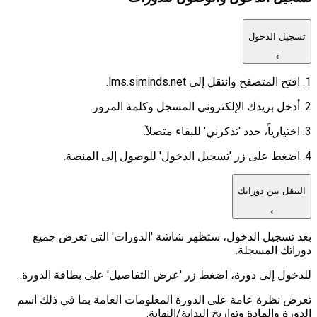
تسجيل الدخول
›
1. افتح المتصفح وانتقل إلى lms.siminds.net.
2. أدخل بريدك الإلكتروني المسجل وكلمة المرور.
3. اختيارياً، حدد 'تذكرني' للبقاء متصلاً.
4. اضغط على زر 'تسجيل الدخول' للوصول إلى المنصة.
التنقل بين دوراتك
›
بعد تسجيل الدخول، ستظهر شاشة 'الدورات' التي تعرض جميع
دوراتك المسجلة.
للدخول إلى دورة، اضغط زر 'عرض التفاصيل' على بطاقة الدورة.
تعرض نظرة عامة على الدورة المعلومات العامة بما في ذلك اسم
الدورة والمادة وتواريخ البداية/النهاية.