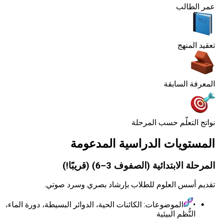
الب
منهج
 السابقة
تعلّم حسب المرحلة
ويات الدراسية المدعومة
ابتدائية (الصفوف 3–6) (قريبًا!)
سس العلوم للطلاب بإرشاد بصري وسرد صوتي.
الموضوعات: الكائنات الحية، الدوائر البسيطة، دورة الماء،
نُّظم البيئية