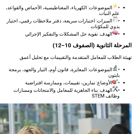
الموضوعات: الكهرباء، المغناطيسية، الأحماض والقواعد،
م النبات
الميزات: اختبارات سريعة، دفتر ملاحظات رقمي، اختيار
وي للمكوّنات
الهدف: تقوية حل المشكلات والتفكير الإجرائي
الثانوية (الصفوف 10–12)
طلاب للمعامل المتقدمة والتقييمات مع تحليل أعمق.
الموضوعات: المعايرة، قانون أوم، التيار والجهد، برمجة
يثون
الأوضاع: تمارين، تقييمات، وممارسة افتراضية
الهدف: بناء الجاهزية للمعامل والامتحانات ومسارات
ائف STEM